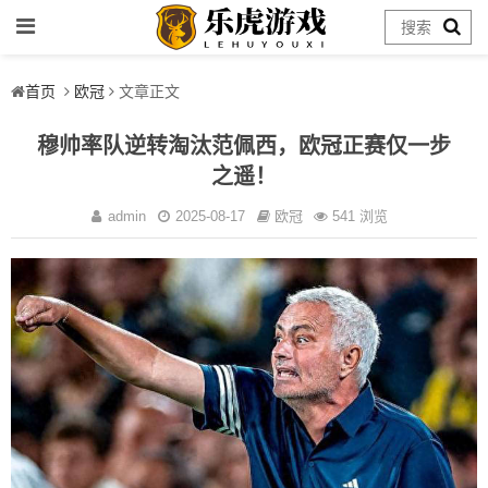
首页
欧冠
文章正文
穆帅率队逆转淘汰范佩西，欧冠正赛仅一步
之遥！
admin
2025-08-17
欧冠
541 浏览